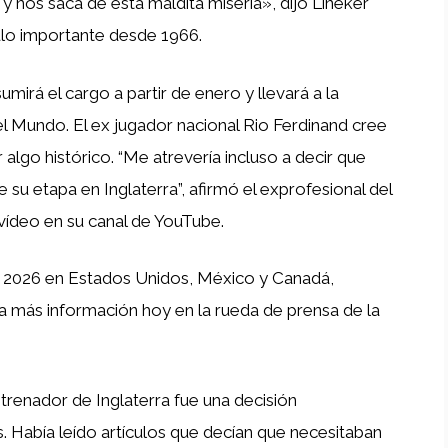
y nos saca de esta maldita miseria», dijo Lineker
tulo importante desde 1966.
mirá el cargo a partir de enero y llevará a la
del Mundo. El ex jugador nacional Rio Ferdinand cree
algo histórico. “Me atrevería incluso a decir que
u etapa en Inglaterra”, afirmó el exprofesional del
vídeo en su canal de YouTube.
de 2026 en Estados Unidos, México y Canadá,
ra más información hoy en la rueda de prensa de la
renador de Inglaterra fue una decisión
. Había leído artículos que decían que necesitaban