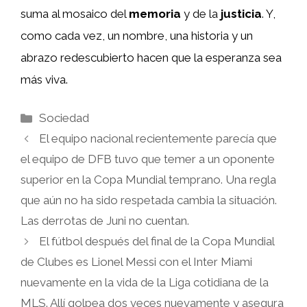
suma al mosaico del
memoria
y de la
justicia
. Y,
como cada vez, un nombre, una historia y un
abrazo redescubierto hacen que la esperanza sea
más viva.
Categorías
Sociedad
El equipo nacional recientemente parecía que
el equipo de DFB tuvo que temer a un oponente
superior en la Copa Mundial temprano. Una regla
que aún no ha sido respetada cambia la situación.
Las derrotas de Juni no cuentan.
El fútbol después del final de la Copa Mundial
de Clubes es Lionel Messi con el Inter Miami
nuevamente en la vida de la Liga cotidiana de la
MLS. Allí golpea dos veces nuevamente y asegura