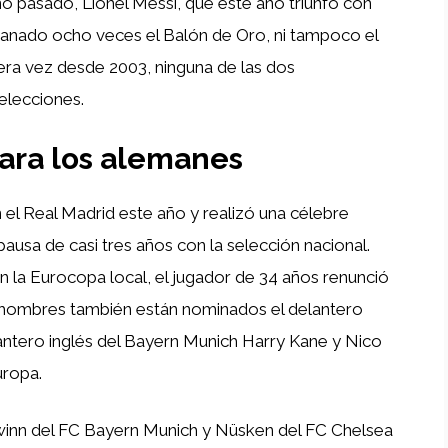
o pasado, Lionel Messi, que este año triunfó con
ganado ocho veces el Balón de Oro, ni tampoco el
era vez desde 2003, ninguna de las dos
 elecciones.
ara los alemanes
l Real Madrid este año y realizó una célebre
usa de casi tres años con la selección nacional.
 en la Eurocopa local, el jugador de 34 años renunció
s hombres también están nominados el delantero
lantero inglés del Bayern Munich Harry Kane y Nico
uropa.
Gwinn del FC Bayern Munich y Nüsken del FC Chelsea