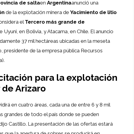
ovincia de salta
en
Argentina
anunció una
ón
de la explotación minera de
Yacimiento de litio
onsidera el
Tercero más grande de
 Uyuni, en Bolivia, y Atacama, en Chile. El anuncio
madamente 37 mil hectáreas ubicadas en la meseta
lo, presidente de la empresa pública Recursos
).
icitación para la explotación
 de Arizaro
idirá en cuatro áreas, cada una de entre 6 y 8 mil
más grandes de todo el país donde se pueden
ijo Castillo. La presentación de las ofertas estará
tras que la apertura de sobres se producirá en