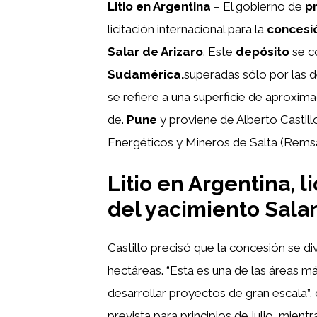
Litio en Argentina
– El gobierno de
pr
licitación internacional para la
concesi
Salar de Arizaro
. Este
depósito
se c
Sudamérica.
superadas sólo por las de
se refiere a una superficie de aproxi
de.
Pune
y proviene de Alberto Castil
Energéticos y Mineros de Salta (Remsa
Litio en Argentina, l
del yacimiento Salar
Castillo precisó que la concesión se div
hectáreas. “Esta es una de las áreas 
desarrollar proyectos de gran escala”, d
prevista para principios de julio, mien