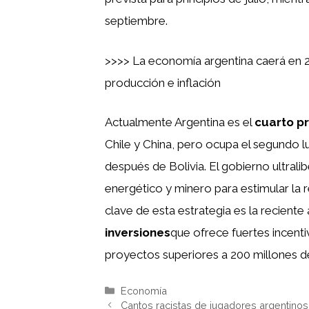
septiembre.
>>>> La economía argentina caerá en 2
producción e inflación
Actualmente Argentina es el
cuarto pr
Chile y China, pero ocupa el segundo l
después de Bolivia. El gobierno ultrali
energético y minero para estimular la
clave de esta estrategia es la recient
inversiones
que ofrece fuertes incent
proyectos superiores a 200 millones d
Categorías
Economía
Cantos racistas de jugadores argentinos 