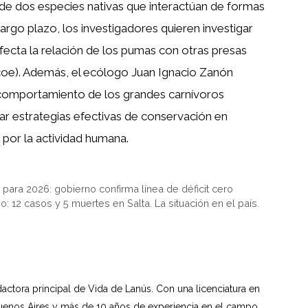
 de dos especies nativas que interactúan de formas
argo plazo, los investigadores quieren investigar
ecta la relación de los pumas con otras presas
oe). Además, el ecólogo Juan Ignacio Zanón
comportamiento de los grandes carnívoros
lar estrategias efectivas de conservación en
 por la actividad humana.
para 2026: gobierno confirma línea de déficit cero
no: 12 casos y 5 muertes en Salta. La situación en el país.
dactora principal de Vida de Lanús. Con una licenciatura en
uenos Aires y más de 10 años de experiencia en el campo,