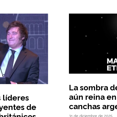
La sombra d
aún reina en
s líderes
canchas arg
yentes de
británicos
31 de diciembre de 2025