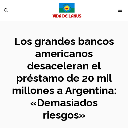
Saltar
M
al
contenido
Los grandes bancos
americanos
desaceleran el
préstamo de 20 mil
millones a Argentina:
«Demasiados
riesgos»