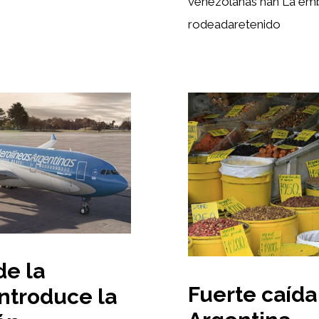
venezolanas han La emb
rodeadaretenido
de la
Fuerte caída 
introduce la